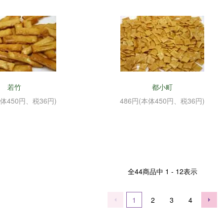
若竹
都小町
本体450円、税36円)
486円(本体450円、税36円)
全
44
商品中
1 - 12
表示
1
2
3
4