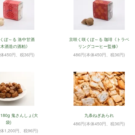
くぼ～る 洛中甘酒
京咲く咲くぼ～る 珈琲《トラベ
々木酒造の酒粕》
リングコーヒー監修》
本体450円、税36円)
486円(本体450円、税36円)
180g 鬼さんしょ(大
九条ねぎあられ
袋)
486円(本体450円、税36円)
本体1,200円、税96円)