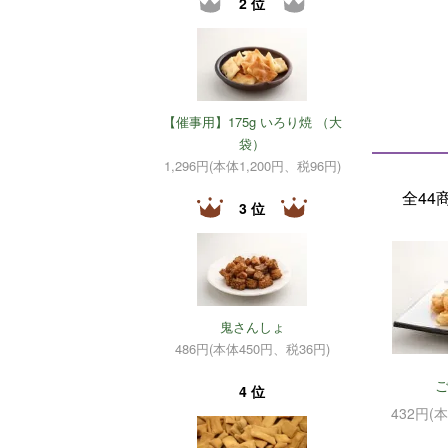
2 位
【催事用】175g いろり焼 （大
袋）
1,296円(本体1,200円、税96円)
全44
3 位
鬼さんしょ
486円(本体450円、税36円)
4 位
432円(