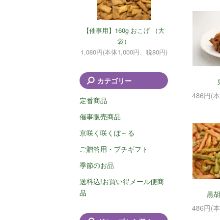
【催事用】160g おこげ （大
袋）
1,080円(本体1,000円、税80円)
カテゴリー
486円(
定番商品
催事販売商品
京咲く咲くぼ～る
ご贈答用・プチギフト
季節のお品
送料込!お買い得メール便商
品
黒
486円(