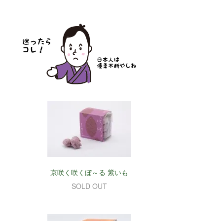
ち
京咲く咲くぼ～る 紫いも
SOLD OUT