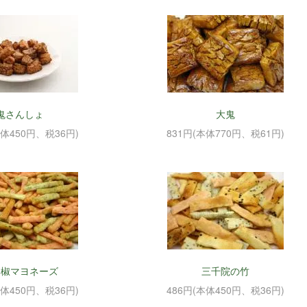
鬼さんしょ
大鬼
本体450円、税36円)
831円(本体770円、税61円)
胡椒マヨネーズ
三千院の竹
本体450円、税36円)
486円(本体450円、税36円)