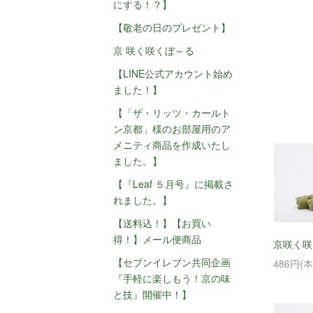
にする！？】
【敬老の日のプレゼント】
京 咲く咲くぼ～る
【LINE公式アカウント始め
ました！】
【「ザ・リッツ・カールト
ン京都」様のお部屋用のア
メニティ商品を作成いたし
ました。】
【『Leaf ５月号』に掲載さ
れました。】
【送料込！】【お買い
得！】メール便商品
京咲く咲
【セブンイレブン共同企画
486円(
『手軽に楽しもう！京の味
と技』開催中！】