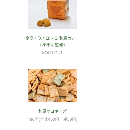
京咲く咲くぼ～る 和風カレー
《味味香 監修》
SOLD OUT
和風マヨネーズ
486円(本体450円、税36円)