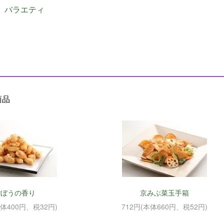
バラエティ
商品
ごぼうの香り
京みぶ菜玉手箱
本体400円、税32円)
712円(本体660円、税52円)