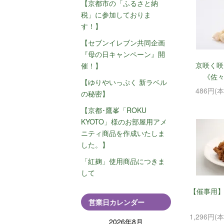
【京都市の「ふるさと納
税」に参加しておりま
す！】
【セブンイレブン共同企画
『母の日キャンペーン』開
京咲く咲
催！】
《佐
【ゆりやいっぷく 新ラベル
486円(
の秘密】
【京都･鷹峯「ROKU
KYOTO」様のお部屋用アメ
ニティ商品を作成いたしま
した。】
「紅麹」使用商品につきま
して
【催事用】
営業日カレンダー
1,296円(
2026年8月