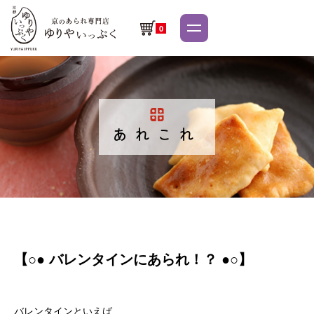
0
あれこれ
【○● バレンタインにあられ！？ ●○】
バレンタインといえば