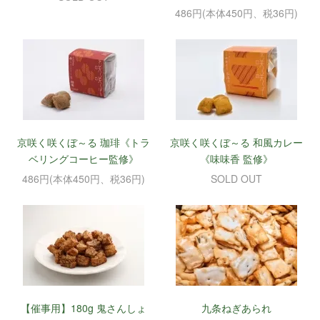
486円(本体450円、税36円)
京咲く咲くぼ～る 珈琲《トラ
京咲く咲くぼ～る 和風カレー
ベリングコーヒー監修》
《味味香 監修》
486円(本体450円、税36円)
SOLD OUT
【催事用】180g 鬼さんしょ
九条ねぎあられ