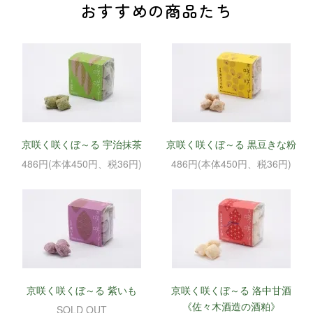
おすすめの商品たち
京咲く咲くぼ～る 宇治抹茶
京咲く咲くぼ～る 黒豆きな粉
486円(本体450円、税36円)
486円(本体450円、税36円)
京咲く咲くぼ～る 紫いも
京咲く咲くぼ～る 洛中甘酒
《佐々木酒造の酒粕》
SOLD OUT