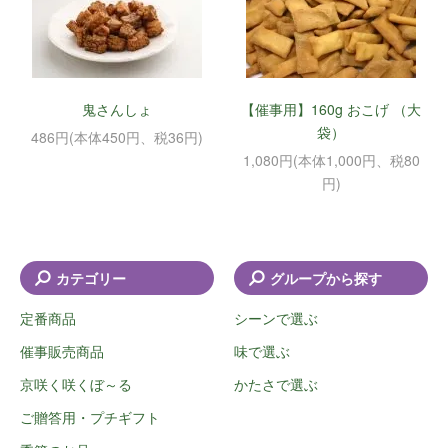
鬼さんしょ
【催事用】160g おこげ （大
袋）
486円(本体450円、税36円)
1,080円(本体1,000円、税80
円)
カテゴリー
グループから探す
定番商品
シーンで選ぶ
催事販売商品
味で選ぶ
京咲く咲くぼ～る
かたさで選ぶ
ご贈答用・プチギフト