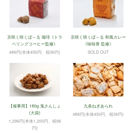
京咲く咲くぼ～る 珈琲《トラ
京咲く咲くぼ～る 和風カレー
ベリングコーヒー監修》
《味味香 監修》
486円(本体450円、税36円)
SOLD OUT
【催事用】180g 鬼さんしょ
九条ねぎあられ
(大袋)
486円(本体450円、税36円)
1,296円(本体1,200円、税96
円)