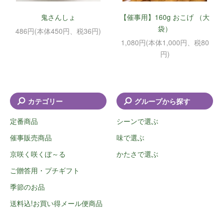
鬼さんしょ
【催事用】160g おこげ （大
袋）
486円(本体450円、税36円)
1,080円(本体1,000円、税80
円)
カテゴリー
グループから探す
定番商品
シーンで選ぶ
催事販売商品
味で選ぶ
京咲く咲くぼ～る
かたさで選ぶ
ご贈答用・プチギフト
季節のお品
送料込!お買い得メール便商品