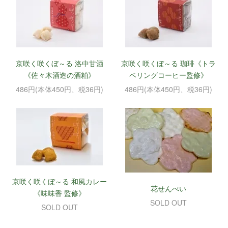
京咲く咲くぼ～る 洛中甘酒
京咲く咲くぼ～る 珈琲《トラ
《佐々木酒造の酒粕》
ベリングコーヒー監修》
486円(本体450円、税36円)
486円(本体450円、税36円)
京咲く咲くぼ～る 和風カレー
花せんべい
《味味香 監修》
SOLD OUT
SOLD OUT