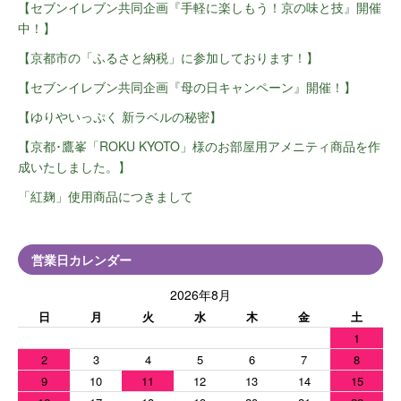
【セブンイレブン共同企画『手軽に楽しもう！京の味と技』開催
中！】
【京都市の「ふるさと納税」に参加しております！】
【セブンイレブン共同企画『母の日キャンペーン』開催！】
【ゆりやいっぷく 新ラベルの秘密】
【京都･鷹峯「ROKU KYOTO」様のお部屋用アメニティ商品を作
成いたしました。】
「紅麹」使用商品につきまして
営業日カレンダー
2026年8月
日
月
火
水
木
金
土
1
2
3
4
5
6
7
8
9
10
11
12
13
14
15