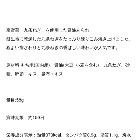
京野菜「九条ねぎ」を使用した醤油あられ
餅生地に乾燥した九条ねぎをたっぷり練りこみ焼き上げました。
程よい歯ざわりと九条ねぎの香ばしい味わいが人気です。
原材料:もち米(国内産)、醤油(大豆･小麦を含む)、九条ねぎ、砂
糖、鰹節エキス、昆布エキス
量目:58g
賞味期限：約150日
栄養成分表示：熱量373kcal、タンパク質6.9g、脂質1.1g、炭水