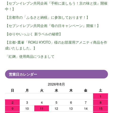
【セブンイレブン共同企画『手軽に楽しもう！京の味と技』開催
中！】
【京都市の「ふるさと納税」に参加しております！】
【セブンイレブン共同企画『母の日キャンペーン』開催！】
【ゆりやいっぷく 新ラベルの秘密】
【京都･鷹峯「ROKU KYOTO」様のお部屋用アメニティ商品を作
成いたしました。】
「紅麹」使用商品につきまして
営業日カレンダー
2026年8月
日
月
火
水
木
金
土
1
2
3
4
5
6
7
8
9
10
11
12
13
14
15