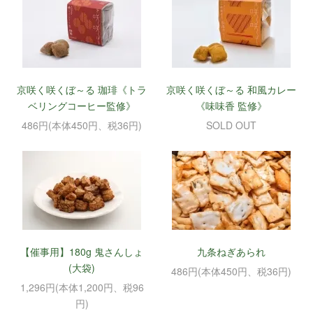
京咲く咲くぼ～る 珈琲《トラ
京咲く咲くぼ～る 和風カレー
ベリングコーヒー監修》
《味味香 監修》
486円(本体450円、税36円)
SOLD OUT
【催事用】180g 鬼さんしょ
九条ねぎあられ
(大袋)
486円(本体450円、税36円)
1,296円(本体1,200円、税96
円)