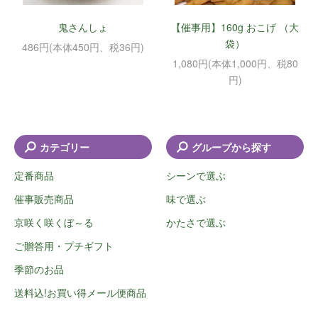
鬼さんしょ
【催事用】160g おこげ （大
袋）
486円(本体450円、税36円)
1,080円(本体1,000円、税80
円)
カテゴリー
グループから探す
定番商品
シーンで選ぶ
催事販売商品
味で選ぶ
京咲く咲くぼ～る
かたさで選ぶ
ご贈答用・プチギフト
季節のお品
送料込!お買い得メール便商品