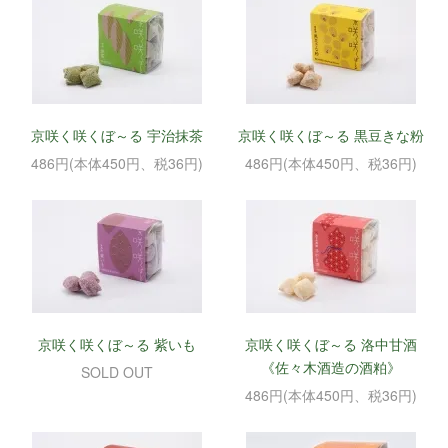
京咲く咲くぼ～る 宇治抹茶
京咲く咲くぼ～る 黒豆きな粉
486円(本体450円、税36円)
486円(本体450円、税36円)
京咲く咲くぼ～る 紫いも
京咲く咲くぼ～る 洛中甘酒
《佐々木酒造の酒粕》
SOLD OUT
486円(本体450円、税36円)