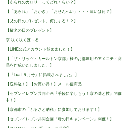
【あられのカロリーってどれくらい？】
【「あられ」「おかき」「おせんべい」・・・違いは何？】
【父の日のプレゼント、何にする！？】
【敬老の日のプレゼント】
京 咲く咲くぼ～る
【LINE公式アカウント始めました！】
【「ザ・リッツ・カールトン京都」様のお部屋用のアメニティ商
品を作成いたしました。】
【『Leaf ５月号』に掲載されました。】
【送料込！】【お買い得！】メール便商品
【セブンイレブン共同企画『手軽に楽しもう！京の味と技』開催
中！】
【京都市の「ふるさと納税」に参加しております！】
【セブンイレブン共同企画『母の日キャンペーン』開催！】
【ゆりやいっぷく 新ラベルの秘密】