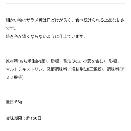
細かい粒のザラメ糖は口どけが良く、食べ続けられる上品な甘さ
です。
焼き色が濃くならないように仕上ています。
原材料:もち米(国内産)、砂糖、醤油(大豆･小麦を含む)、砂糖、
マルトデキストリン、発酵調味料／増粘剤(加工澱粉)、調味料(ア
ミノ酸等)
量目:56g
賞味期限：約150日