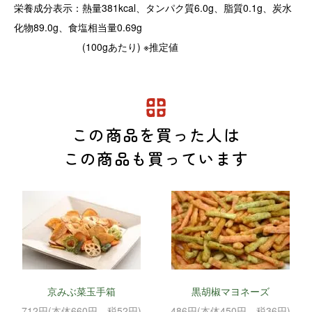
栄養成分表示：熱量381kcal、タンパク質6.0g、脂質0.1g、炭水
化物89.0g、食塩相当量0.69g
(100gあたり) ※推定値
この商品を買った人は
この商品も買っています
京みぶ菜玉手箱
黒胡椒マヨネーズ
712円(本体660円、税52円)
486円(本体450円、税36円)