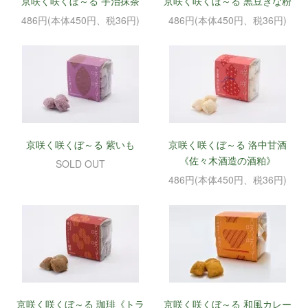
京咲く咲くぼ～る 宇治抹茶
京咲く咲くぼ～る 黒豆きな粉
486円(本体450円、税36円)
486円(本体450円、税36円)
京咲く咲くぼ～る 紫いも
京咲く咲くぼ～る 洛中甘酒
《佐々木酒造の酒粕》
SOLD OUT
486円(本体450円、税36円)
京咲く咲くぼ～る 珈琲《トラ
京咲く咲くぼ～る 和風カレー