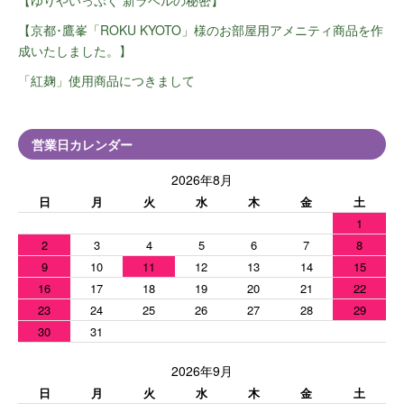
【京都･鷹峯「ROKU KYOTO」様のお部屋用アメニティ商品を作
成いたしました。】
「紅麹」使用商品につきまして
営業日カレンダー
2026年8月
日
月
火
水
木
金
土
1
2
3
4
5
6
7
8
9
10
11
12
13
14
15
16
17
18
19
20
21
22
23
24
25
26
27
28
29
30
31
2026年9月
日
月
火
水
木
金
土