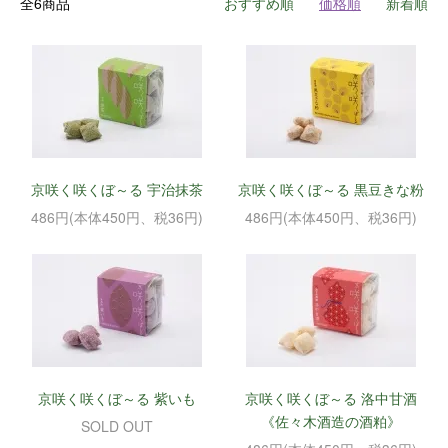
全6商品
おすすめ順
価格順
新着順
京咲く咲くぼ～る 宇治抹茶
京咲く咲くぼ～る 黒豆きな粉
486円(本体450円、税36円)
486円(本体450円、税36円)
京咲く咲くぼ～る 紫いも
京咲く咲くぼ～る 洛中甘酒
《佐々木酒造の酒粕》
SOLD OUT