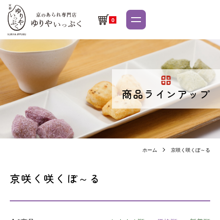
0
商品ラインアップ
ホーム
京咲く咲くぼ～る
京咲く咲くぼ～る