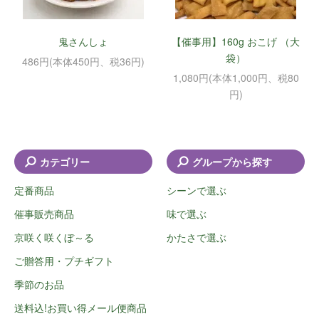
鬼さんしょ
【催事用】160g おこげ （大
袋）
486円(本体450円、税36円)
1,080円(本体1,000円、税80
円)
カテゴリー
グループから探す
定番商品
シーンで選ぶ
催事販売商品
味で選ぶ
京咲く咲くぼ～る
かたさで選ぶ
ご贈答用・プチギフト
季節のお品
送料込!お買い得メール便商品