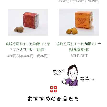
486円(本体450円、税36円)
京咲く咲くぼ～る 珈琲《トラ
京咲く咲くぼ～る 和風カレー
ベリングコーヒー監修》
《味味香 監修》
486円(本体450円、税36円)
SOLD OUT
おすすめの商品たち