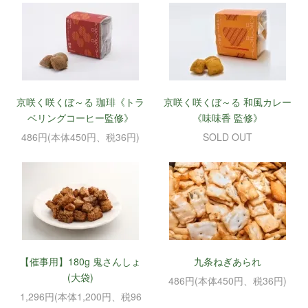
京咲く咲くぼ～る 珈琲《トラ
京咲く咲くぼ～る 和風カレー
ベリングコーヒー監修》
《味味香 監修》
486円(本体450円、税36円)
SOLD OUT
【催事用】180g 鬼さんしょ
九条ねぎあられ
(大袋)
486円(本体450円、税36円)
1,296円(本体1,200円、税96