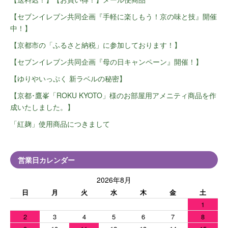
【セブンイレブン共同企画『手軽に楽しもう！京の味と技』開催
中！】
【京都市の「ふるさと納税」に参加しております！】
【セブンイレブン共同企画『母の日キャンペーン』開催！】
【ゆりやいっぷく 新ラベルの秘密】
【京都･鷹峯「ROKU KYOTO」様のお部屋用アメニティ商品を作
成いたしました。】
「紅麹」使用商品につきまして
営業日カレンダー
2026年8月
日
月
火
水
木
金
土
1
2
3
4
5
6
7
8