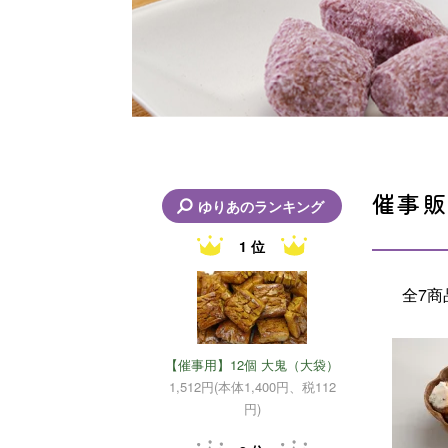
催事販
ゆりあのランキング
1 位
全7商
【催事用】12個 大鬼（大袋）
1,512円(本体1,400円、税112
円)