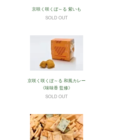
京咲く咲くぼ～る 紫いも
SOLD OUT
京咲く咲くぼ～る 和風カレー
《味味香 監修》
SOLD OUT