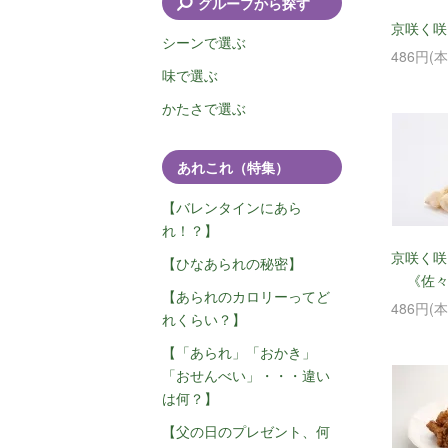
グループから探す
京咲く咲
シーンで選ぶ
486円(
味で選ぶ
かたさで選ぶ
あれこれ（特集）
【バレンタインにあら
れ！？】
京咲く咲
【ひなあられの秘密】
《佐
【あられのカロリーってど
486円(
れくらい？】
【「あられ」「おかき」
「おせんべい」・・・違い
は何？】
【父の日のプレゼント、何