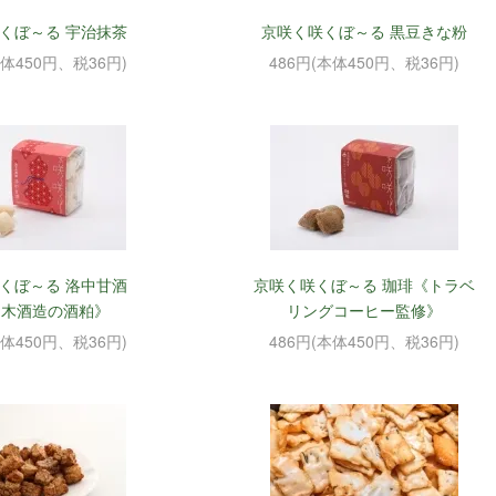
くぼ～る 宇治抹茶
京咲く咲くぼ～る 黒豆きな粉
本体450円、税36円)
486円(本体450円、税36円)
くぼ～る 洛中甘酒
京咲く咲くぼ～る 珈琲《トラベ
々木酒造の酒粕》
リングコーヒー監修》
本体450円、税36円)
486円(本体450円、税36円)