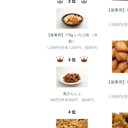
2 位
【催事用】1
1,080円(
【催事用】175g いろり焼 （大
袋）
1,296円(本体1,200円、税96円)
3 位
【催事用】1
鬼さんしょ
1,080円(
486円(本体450円、税36円)
4 位