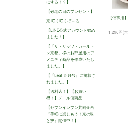
にする！？】
【敬老の日のプレゼント】
【催事用】
京 咲く咲くぼ～る
【LINE公式アカウント始め
1,296円(
ました！】
【「ザ・リッツ・カールト
ン京都」様のお部屋用のア
メニティ商品を作成いたし
ました。】
【『Leaf ５月号』に掲載さ
れました。】
【送料込！】【お買い
得！】メール便商品
【セブンイレブン共同企画
『手軽に楽しもう！京の味
と技』開催中！】