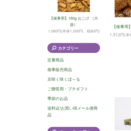
【催事用】160g おこげ （大
袋）
【催事用】
1,080円(本体1,000円、税80円)
1,512円(
カテゴリー
定番商品
催事販売商品
京咲く咲くぼ～る
ご贈答用・プチギフト
季節のお品
送料込!お買い得メール便商
品